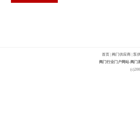
首页
|
阀门供应商
|
泵
阀门行业门户网站-阀门屋-
(c)2