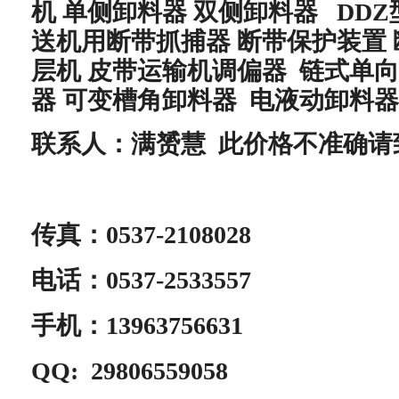
机 单侧卸料器 双侧卸料器
DD
送机用断带抓捕器
断带保护装置
层机
皮带运输机
调偏器 链式单
器
可变槽角卸料器
电液动卸料器
联系人：
满赟慧
此价格不准确请
传真：0537-2108028
电话：0537-2533557
手机：13963756631
QQ: 29806559058